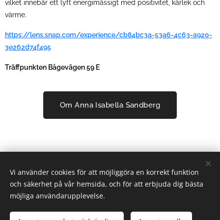
vilket innebär ett lyft energimässigt med positivitet, kärlek och
värme.
https://lens.snap.com/experience/cb84bc3a-53a6-4c63-a920-
3e262d74f495
Träffpunkten Bågevägen 59 E
Om Anna Isabella Sandberg
Vi använder cookies för att möjliggöra en korrekt funktion
och säkerhet på vår hemsida, och för att erbjuda dig bästa
möjliga användarupplevelse.
2025 KNiS Konstnätverket i Sundsvall | Alla rättigheter
reserverade.