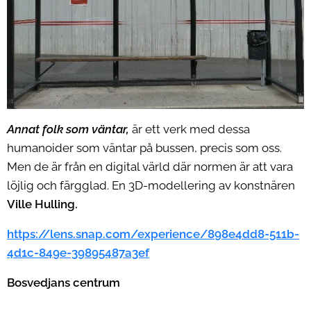
Annat folk som väntar,
är ett verk med dessa
humanoider som väntar på bussen, precis som oss.
Men de är från en digital värld där normen är att vara
löjlig och färgglad. En 3D-modellering av konstnären
Ville
Hulling.
https://lens.snap.com/experience/898e4dd8-511b-
4d1c-849e-39895487a3ef
Bosvedjans centrum