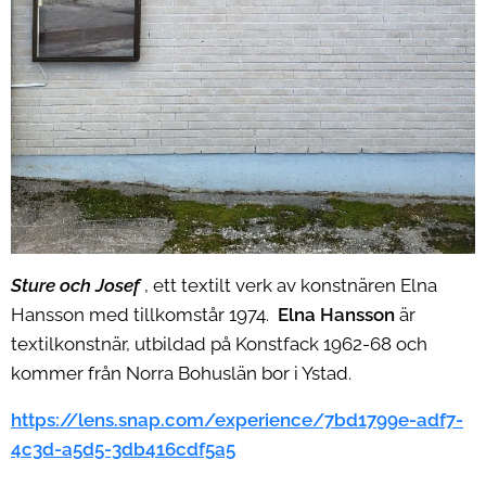
Sture och Josef
, ett textilt verk av konstnären Elna
Hansson med tillkomstår 1974.
Elna Hansson
är
textilkonstnär, utbildad på Konstfack 1962-68 och
kommer från Norra Bohuslän bor i Ystad.
https://lens.snap.com/experience/7bd1799e-adf7-
4c3d-a5d5-3db416cdf5a5