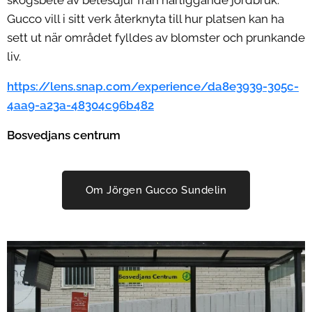
Gucco vill i sitt verk återknyta till hur platsen kan ha
sett ut när området fylldes av blomster och prunkande
liv.
https://lens.snap.com/experience/da8e3939-305c-
4aa9-a23a-48304c96b482
Bosvedjans centrum
Om Jörgen Gucco Sundelin