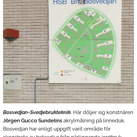
Bosvedjan-Svedjebrukteknik.
Här döljer sig konstnären
Jörgen Gucco Sundelins
akrylmålning på linneduk.
Bosvedjan har enligt uppgift varit område för
skogsbete av betesdjur från närliggande jordbruk.